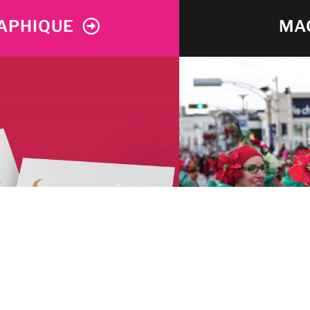
APHIQUE
MA
s clients ressortent
Chez IDÉ
E
AL
 la personnalité et la
événements 
us, vous brillerez !
En savoir plu