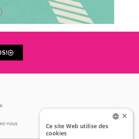
S!
ce
×
tez-nous
Ce site Web utilise des
FRENCH
cookies
ENGLISH