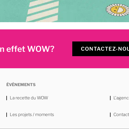
’un effet WOW?
CONTACTEZ-NOU
ÉVÉNEMENTS
La recette du WOW
L'agen
Les projets / moments
Contac